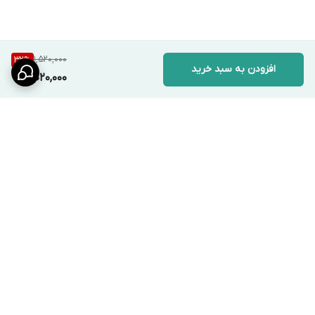
1,520,000
32
%
افزودن به سبد خرید
1,020,000
برگشت به بالا