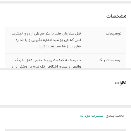
مشخصات
توضیحات
قبل سفارش حتما با متر خیاطی از روی تیشرت
لش که می پوشید اندازه بگیرین و با اندازه
های سایز ها مطابقت دهید
توضیحات رنگ
با توجه به کیفیت پارچه عکس مدل با رنگ
واقعی درصدی اختلاف رنگ تیره یا روشنی دارد
شیوه اندازه گیری
اخرین عکس محصول شیوه اندازه گیری هست
نظرات
سایز L
عرض سینه 60 سانت،عرض کمر 58 سانت ، طول
آستین 21 سانت ، طول لباس 73سانت
سایز XL
عرض سینه 63 سانت،عرض کمر 61 سانت ، طول
دسته‌بندی
:
تیشرت مردانه
آستین23 سانت ، طول لباس 76سانت