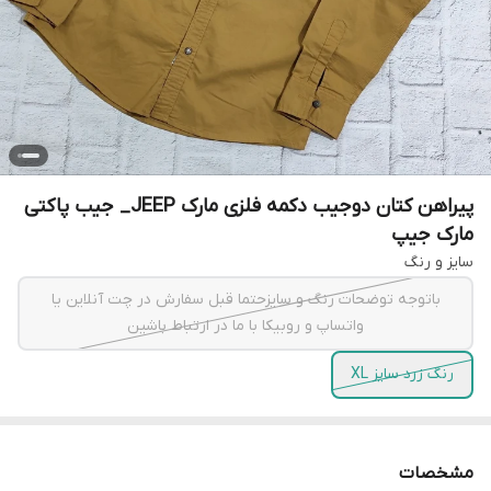
پیراهن کتان دوجیب دکمه فلزی مارک JEEP_ جیب پاکتی
مارک جیپ
سایز و رنگ
باتوجه توضحات رنگ و سایزحتما قبل سفارش در چت آنلاین یا
واتساپ و روبیکا با ما در ارتباط باشین
رنگ زرد سایز XL
مشخصات