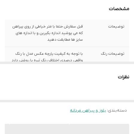
مشخصات
توضیحات
قبل سفارش حتما با متر خیاطی از روی پیراهن
که می پوشید اندازه بگیرین و با اندازه های
سایز ها مطابقت دهید
توضیحات رنگ
با توجه به کیفیت پارچه عکس مدل با رنگ
واقعی درصدی اختلاف رنگ تیره یا روشنی دارد
توضیحات سایز
باتوجه به نوع رنگ پارچه وبعضی سایز ها
نظرات
حدود یک سانت اختلاف سایز با اندازه های
گرفته شده دارد
شیوه اندازه گیری
اخرین عکس محصول شیوه اندازه گیری هستر
دسته‌بندی
:
بلوز و پیراهن مردانه
سایز L
عرض سینه 51 سانت،عرض کمر 50 سانت ، طول
آستین58 سانت ، طول لباس 74سانت