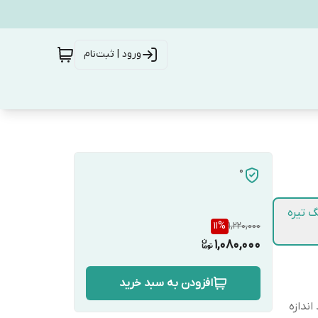
ورود | ثبت‌نام
0
 تیره
11
%
1,220,000
1,080,000
افزودن به سبد خرید
ندازه