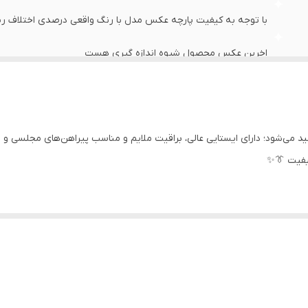
با توجه به کیفیت پارچه عکس مدل با رنگ واقعی درصدی اختلاف رنگ
اخرین عکس محصول شیوه اندازه گیری هست
عرض سینه 60 سانت،عرض کمر 58 سانت ، طول آستین63 سانت ، طول لباس 79سانت
عرض سینه 51 سانت،عرض کمر 49 سانت ، طول آستین62سانت ، طول لباس 74سانت
ید می‌شود؛ دارای ایستایی عالی، براقیت ملایم و مناسب پیراهن‌های مجلسی و 
یفیت 👔✨