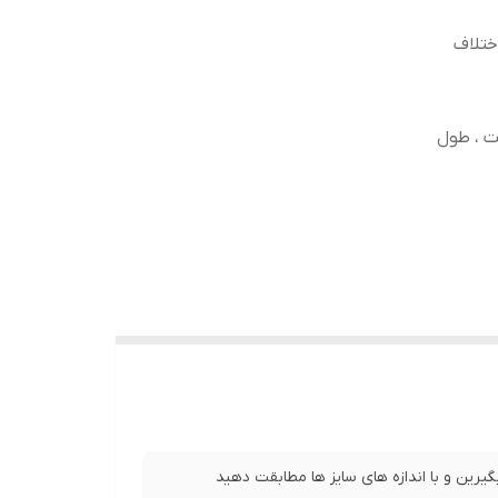
ختلاف
 کمر 58 سانت ، طول آستین63 سانت ، طول
ول آستین62سانت ، طول
یرین و با اندازه های سایز ها مطابقت دهید