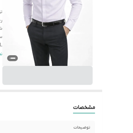
ت
ر
شی
سا
L
سا
ن
L
مشخصات
توضیحات