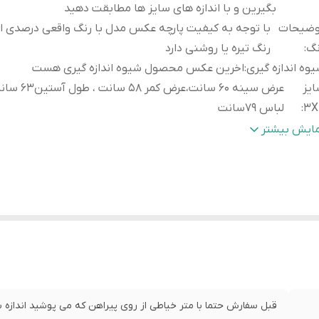
بگیرین و با اندازه های سایز ها مطابقت دهید
وضیحات
با توجه به کیفیت پارچه عکس مدل با رنگ واقعی درصدی ا
نگ
:
رنگ تیره یا روشنی دارد
وه اندازه گیری
:
اخرین عکس محصول شیوه اندازه گیری هست
یز
عرض سینه 60 سانت،عرض
3X
:
لباس 79سانت
یز
عرض سینه 51 سانت،عرض کمر 49 سانت ، ط
مایش بیشتر
:
لباس 74سانت
قبل سفارش حتما با متر خیاطی از روی پیراهن که می پوشید اندازه بگ