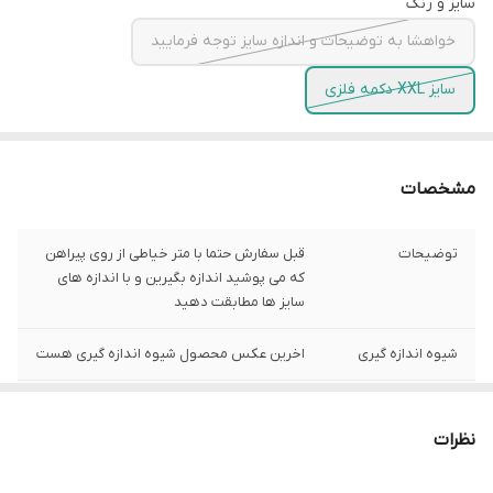
سایز و رنگ
خواهشا به توضیحات و اندازه سایز توجه فرمایید
سایز XXL دکمه فلزی
مشخصات
توضیحات
قبل سفارش حتما با متر خیاطی از روی پیراهن
که می پوشید اندازه بگیرین و با اندازه های
سایز ها مطابقت دهید
شیوه اندازه گیری
اخرین عکس محصول شیوه اندازه گیری هست
سایز XXL
عرض سینه56 سانت،عرض کمر 54 سانت ، طول
آستین66 سانت ، طول لباس 76سانت
نظرات