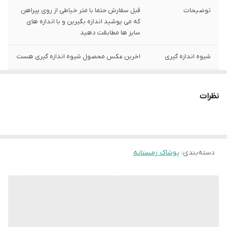
توضیحات
قبل سفارش حتما با متر خیاطی از روی پیراهن
که می پوشید اندازه بگیرین و با اندازه های
سایز ها مطابقت دهید
شیوه اندازه گیری
اخرین عکس محصول شیوه اندازه گیری هست
سایز L
عرض سینه 52 سانت،عرض کمر 50سانت ، طول
آستین64 سانت ، طول لباس 73سانت
نظرات
دسته‌بندی
:
پوشاک زمستانه