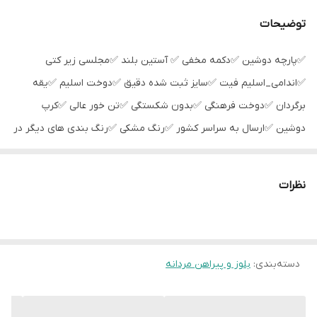
شیوه اندازه گیری
اخرین عکس محصول شیوه اندازه گیری هست
توضیحات
سایز 3XL
عرض سینه 58 سانت،عرض کمر 56 سانت ،
✅پارچه دوشین ✅دکمه مخفی ✅ آستین بلند ✅مجلسی زیر کتی
طول آستین66 سانت ، طول لباس 76سانت
✅اندامی_اسلیم فیت ✅سایز ثبت شده دقیق ✅دوخت اسلیم ✅یقه
سایز M
عرض سینه 50 سانت،عرض کمر 48 سانت ، طول
برگردان ✅دوخت فرهنگی ✅بدون شکستگی ✅تن خور عالی ✅کرپ
آستین64 سانت ، طول لباس 70سانت
دوشین ✅ارسال به سراسر کشور ✅رنگ مشکی ✅رنگ بندی های دیگر در
سایت موجود است
نظرات
دسته‌بندی
:
بلوز و پیراهن مردانه