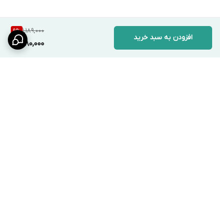
1,189,000
9
%
افزودن به سبد خرید
1,080,000
برگشت به بالا