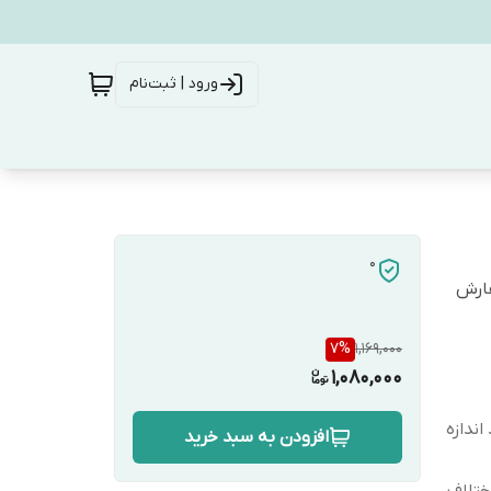
ورود | ثبت‌نام
0
فارش
7
%
1,169,000
1,080,000
ندازه
افزودن به سبد خرید