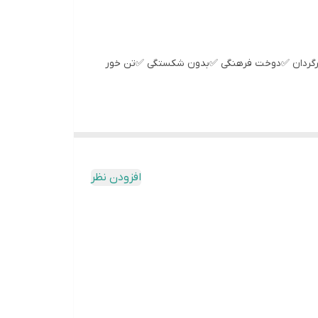
برگردان ✅دوخت فرهنگی ✅بدون شکستگی ✅تن خور
افزودن نظر