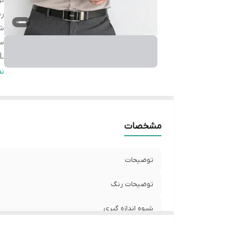
ت
ر
شی
سا
L
سا
ن
L
سا
L
مشخصات
توضیحات
توضیحات رنگ
شیوه اندازه گیری