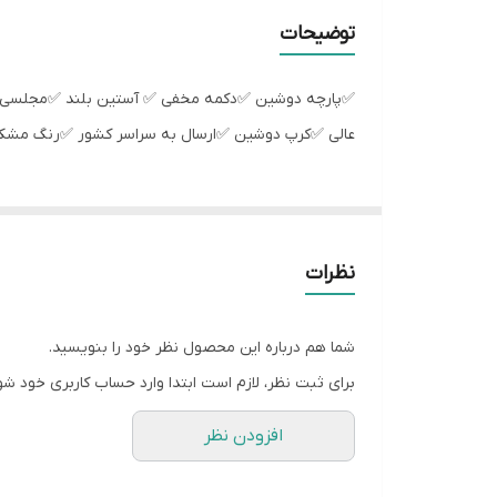
سایز L
توضیحات
سایز 3XL
✅پارچه دوشین ✅دکمه مخفی ✅ آستین بلند ✅مجلسی ز
سایز XXL
عالی ✅کرپ دوشین ✅ارسال به سراسر کشور ✅رنگ مشک
نظرات
شما هم درباره این محصول نظر خود را بنویسید.
برای ثبت نظر، لازم است ابتدا وارد حساب کاربری خود شو
افزودن نظر