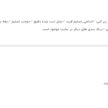
عرض سینه 51 سانت،عرض کمر 49 سانت ، طول آستین62 سانت ، طول لباس 74سانت
عرض سینه 59 سانت،عرض کمر 57 سانت ، طول آستین65 سانت ، طول لباس 80سانت
یر کتی ✅اندامی_اسلیم فیت ✅سایز ثبت شده دقیق ✅دوخت اسلیم ✅یقه 
عرض سینه 55 سانت،عرض کمر 53 سانت ، طول آستین65 سانت ، طول لباس 78سانت
ی ✅رنگ بندی های دیگر در سایت موجود است
ید.