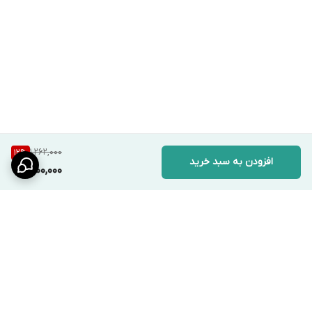
1,262,000
12
%
افزودن به سبد خرید
1,100,000
برگشت به بالا