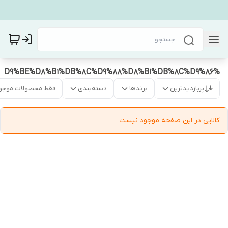
%D9%BE%D8%B1%DB%8C%D9%88%D8%B1%DB%8C%D9%86
پربازدیدترین
برندها
دسته‌بندی
فقط محصولات موجو
کالایی در این صفحه موجود نیست