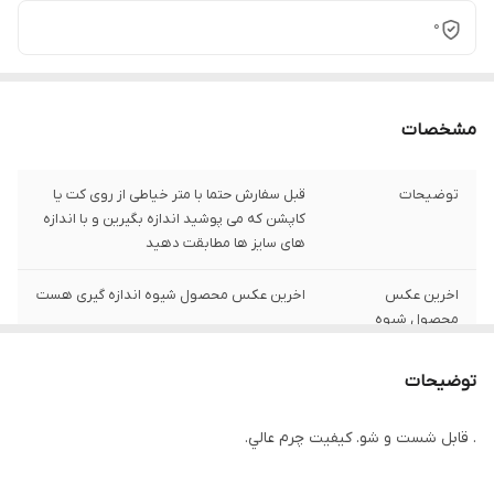
0
مشخصات
توضیحات
قبل سفارش حتما با متر خیاطی از روی کت یا
کاپشن که می پوشید اندازه بگیرین و با اندازه
های سایز ها مطابقت دهید
اخرین عکس
اخرین عکس محصول شیوه اندازه گیری هست
محصول شیوه
اندازه گیری هست
توضیحات
سایز XXL
عرض سینه 55 سانت،عرض کمر 52سانت ، طول
آستین64 سانت ، طول لباس 68سانت
. قابل شست و شو. كيفيت چرم عالي.
سایز XL
عرض سینه 52 سانت،عرض کمر 49 سانت ، طول