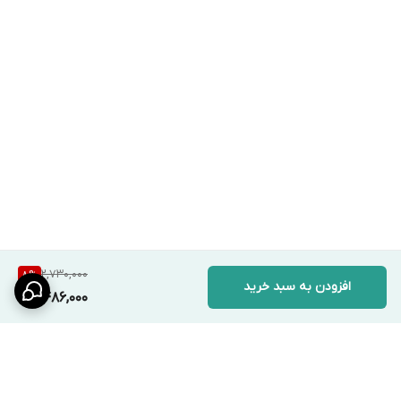
2,730,000
8
%
افزودن به سبد خرید
2,486,000