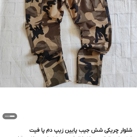
شلوار چریکی شش جیب پایین زیپ دم پا فیت