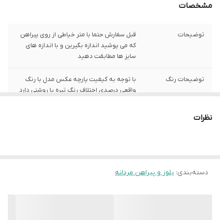
مشخصات
توضیحات
قبل سفارش حتما با متر خیاطی از روی پیراهن
که می پوشید اندازه بگیرین و با اندازه های
سایز ها مطابقت دهید
توضیحات رنگ
با توجه به کیفیت پارچه عکس مدل با رنگ
واقعی درصدی اختلاف رنگ تیره یا روشنی دارد
توضیحات سایز
باتوجه به نوع رنگ پارچه وبعضی سایز ها
نظرات
حدود یک سانت اختلاف سایز با اندازه های
گرفته شده دارد
شیوه اندازه گیری
اخرین عکس محصول شیوه اندازه گیری هست
دسته‌بندی
:
بلوز و پیراهن مردانه
سایز M
عرض سینه 47 سانت،عرض کمر 46 سانت ، طول
آستین17 سانت ، طول لباس 68 سانت
سایز L
عرض سینه 50 سانت،عرض کمر 48 سانت ، طول