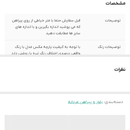
مشخصات
توضیحات
قبل سفارش حتما با متر خیاطی از روی پیراهن
که می پوشید اندازه بگیرین و با اندازه های
سایز ها مطابقت دهید
توضیحات رنگ
با توجه به کیفیت پارچه عکس مدل با رنگ
واقعی درصدی اختلاف رنگ تیره یا روشنی دارد
توضیحات سایز
باتوجه به نوع رنگ پارچه وبعضی سایز ها
نظرات
حدود یک سانت اختلاف سایز با اندازه های
گرفته شده دارد
شیوه اندازه گیری
اخرین عکس محصول شیوه اندازه گیری هست
دسته‌بندی
:
بلوز و پیراهن مردانه
سایز XL
عرض سینه 55 سانت،عرض کمر 54 سانت ،
طول آستین 64 سانت ، طول لباس 78سانت
سایز XXL
عرض سینه 59 سانت،عرض کمر 58 سانت ، طول