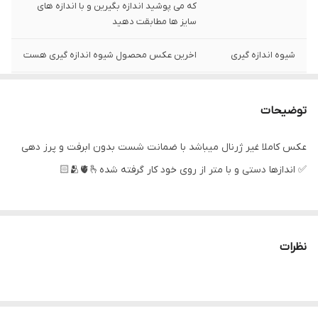
که می پوشید اندازه بگیرین و با اندازه های
سایز ها مطابقت دهید
شیوه اندازه گیری
اخرین عکس محصول شیوه اندازه گیری هست
توضیحات سایز
باتوجه به نوع رنگ پارچه وبعضی سایز ها
حدود یک سانت اختلاف سایز با اندازه های
توضیحات
گرفته شده دارد
عکس کاملا غیر ژرنال میباشد با ضمانت شست بدون ابرفت و پرز دهی
توضیحات رنگ
با توجه به کیفیت پارچه عکس مدل با رنگ
واقعی درصدی اختلاف رنگ تیره یا روشنی دارد
✅ اندازها دستی و با متر از روی خود کار گرفته شده🫂🫀🫰🏻
سایز 60
عرض سینه 41 سانت،عرض کمر 40 سانت ، طول
آستین 17 سانت ، طول لباس 60 سانت، طول
شلوارک 48 سانت می باشد
نظرات
سایز 65
عرض سینه 44 سانت،عرض کمر 43 سانت ، طول
آستین 18 سانت ، طول لباس 62 سانت ، طول
شلوارک مشکی رنگ 51 سانت ،طول شلوارک کرم
رنگ 48 سانت