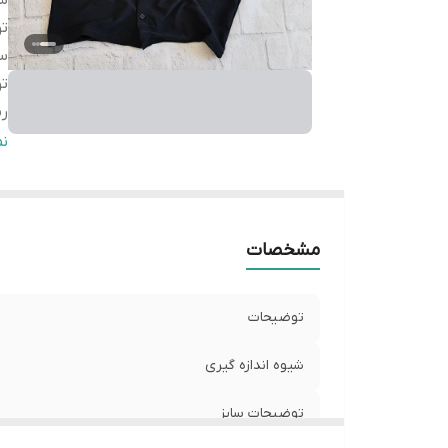
شی
ت
سا
ت
ر
سا
ن
L
سا
L
مشخصات
توضیحات
شیوه اندازه گیری
توضیحات سایز