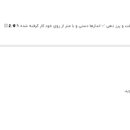
با توجه به کیفیت پارچه عکس مدل با رنگ واقعی درصدی اختلاف رنگ
عرض سینه 48 سانت،عرض کمر 46 سانت ، طول آستین 20 سانت ، طول لباس 70 سانت
رز دهی ✅ اندازها دستی و با متر از روی خود کار گرفته شده🫂🫀🫰🏻
عرض سینه 54 سانت،عرض کمر 53 سانت ، طول آستین 20 سانت ، طول لباس 76 سانت
ید.