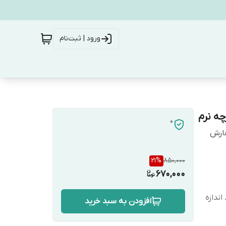
ورود | ثبت‌نام
چه نرم
0
فارش
21
%
850,000
670,000
ندازه
افزودن به سبد خرید