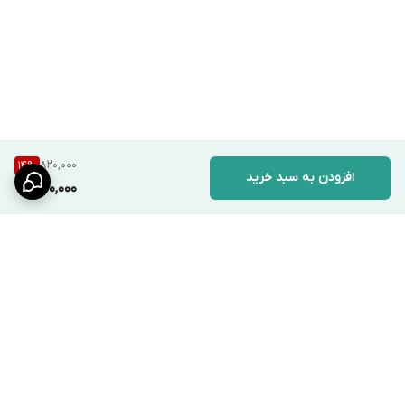
820,000
14
%
افزودن به سبد خرید
700,000
برگشت به بالا