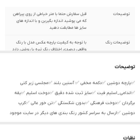
توضیحات
قبل سفارش حتما با متر خیاطی از روی پیراهن
که می پوشید اندازه بگیرین و با اندازه های
سایز ها مطابقت دهید
توضیحات رنگ
با توجه به کیفیت پارچه عکس مدل با رنگ
واقعی درصدی اختلاف رنگ تیره یا روشنی دارد
توضیحات سایز
باتوجه به نوع رنگ پارچه وبعضی سایز ها
توضیحات
حدود یک سانت اختلاف سایز با اندازه های
گرفته شده دارد
✅پارچه دوشین ✅دکمه مخفی ✅ آستین بلند ✅مجلسی زیر کتی
شیوه اندازه گیری
اخرین عکس محصول شیوه اندازه گیری هستد
✅اندامی_اسلیم فیت ✅سایز ثبت شده دقیق ✅دوخت اسلیم ✅یقه
برگردان ✅دوخت فرهنگی ✅بدون شکستگی ✅تن خور عالی ✅کرپ
سایز M
عرض سینه 49 سانت،عرض کمر 48 سانت ، طول
دوشین ✅ارسال به سراسر کشور رنگ بندی های دیگر در سایت موجود
آستین60 سانت ، طول لباس 70سانت
است
سایز L
عرض سینه 51 سانت،عرض کمر 49 سانت ، طول
آستین 61 سانت ، طول لباس 74 سانت
نظرات