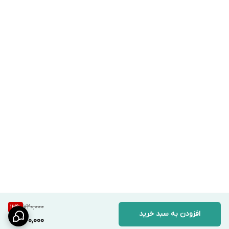
720,000
13
%
افزودن به سبد خرید
620,000