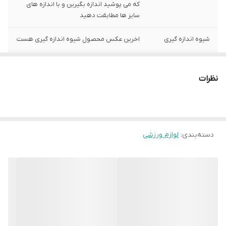
که می پوشید اندازه بگیرین و با اندازه های
سایز ها مطابقت دهید
شیوه اندازه گیری
اخرین عکس محصول شیوه اندازه گیری هست
سایر 1 نقلی
عرض سینه 31 سانت،عرض کمر 30 سانت ، طول
آستین 13 سانت ، طول لباس 45 سانت ، اندازه
نظرات
شورت قابل اندازه گیری نیست و طبق اندازه
پیراهن هست
دسته‌بندی
:
لوازم ورزشی