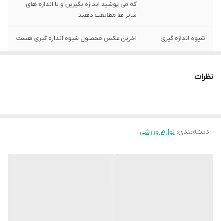
که می پوشید اندازه بگیرین و با اندازه های
سایز ها مطابقت دهید
شیوه اندازه گیری
اخرین عکس محصول شیوه اندازه گیری هست
سایر 2 پسرانه
عرض سینه 33 سانت،عرض کمر 32 سانت ، طول
آستین 10 سانت ، طول لباس 47 سانت ، اندازه
نظرات
شورت قابل اندازه گیری نیست و طبق اندازه
پیراهن هست
دسته‌بندی
:
لوازم ورزشی