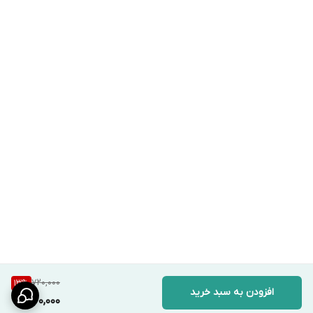
720,000
13
%
افزودن به سبد خرید
620,000