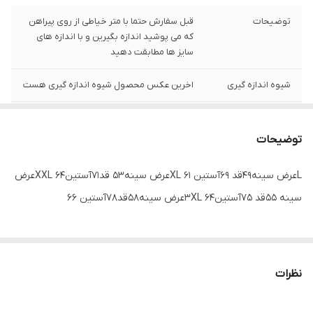
توضیحات
قبل سفارش حتما با متر خیاطی از روی پیراهن
که می پوشید اندازه بگیرین و با اندازه های
سایز ها مطابقت دهید
شیوه اندازه گیری
اخرین عکس محصول شیوه اندازه گیری هست
سایز XXL
عرض سینه 54 سانت،عرض کمر 52 سانت ، طول
آستین 63 سانت ، طول لباس 76 سانت
توضیحات
Lعرض سینه49قد 69آستین 61 XLعرض سینه53 قد71آستین64 XXLعرض
سینه 55قد 75آستین64 3XLعرض سینه58قد78آستین 66
نظرات