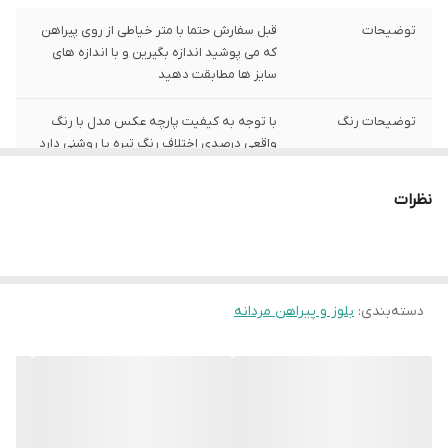
توضیحات
قبل سفارش حتما با متر خیاطی از روی پیراهن
که می پوشید اندازه بگیرین و با اندازه های
سایز ها مطابقت دهید
توضیحات رنگ
با توجه به کیفیت پارچه عکس مدل با رنگ
واقعی درصدی اختلاف رنگ تیره یا روشنی دارد
شیوه اندازه گیری
اخرین عکس محصول شیوه اندازه گیری هست
نظرات
سایز XXL
عرض سینه 55 سانت،عرض کمر 53 سانت ،
طول آستین 62 سانت ، طول لباس 75سانت
دسته‌بندی
:
بلوز و پیراهن مردانه