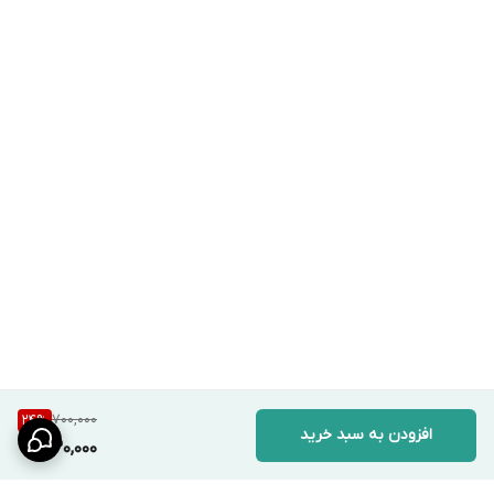
700,000
24
%
افزودن به سبد خرید
530,000