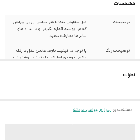
مشخصات
توضیحات
قبل سفارش حتما با متر خیاطی از روی پیراهن
که می پوشید اندازه بگیرین و با اندازه های
سایز ها مطابقت دهید
توضیحات رنگ
با توجه به کیفیت پارچه عکس مدل با رنگ
واقعی درصدی اختلاف رنگ تیره یا روشنی دارد
توضیحات سایز
باتوجه به نوع رنگ پارچه وبعضی سایز ها
نظرات
حدود یک سانت اختلاف سایز با اندازه های
گرفته شده دارد
شیوه اندازه گیری
اخرین عکس محصول شیوه اندازه گیری هست
دسته‌بندی
:
بلوز و پیراهن مردانه
سایز M
عرض سینه 54 سانت،عرض کمر 53 سانت ،
طول آستین 20 سانت ، طول لباس 70سانت
سایز XL
عرض سینه 58 سانت،عرض کمر 57 سانت ،