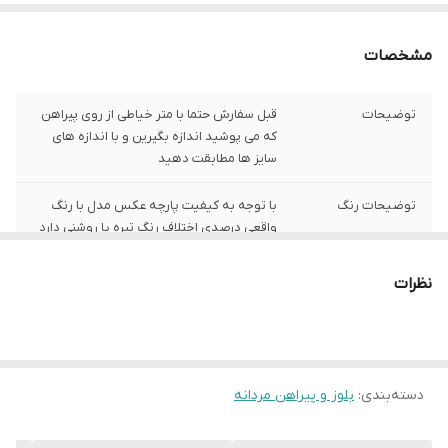
مشخصات
توضیحات
قبل سفارش حتما با متر خیاطی از روی پیراهن
که می پوشید اندازه بگیرین و با اندازه های
سایز ها مطابقت دهید
توضیحات رنگ
با توجه به کیفیت پارچه عکس مدل با رنگ
واقعی درصدی اختلاف رنگ تیره یا روشنی دارد
توضیحات سایز
باتوجه به نوع رنگ پارچه وبعضی سایز ها
نظرات
حدود یک سانت اختلاف سایز با اندازه های
گرفته شده دارد
شیوه اندازه گیری
اخرین عکس محصول شیوه اندازه گیری هست
دسته‌بندی
:
بلوز و پیراهن مردانه
سایز L
عرض سینه 57 سانت،عرض کمر 56 سانت ،
طول آستین 27 سانت ، طول لباس 73سانت