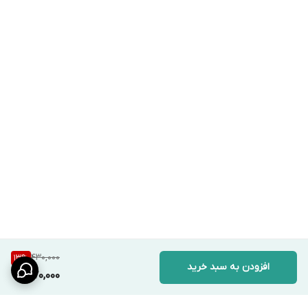
430,000
13
%
افزودن به سبد خرید
370,000