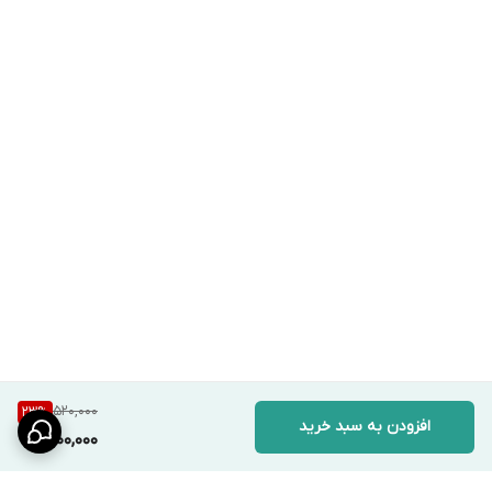
520,000
23
%
افزودن به سبد خرید
400,000