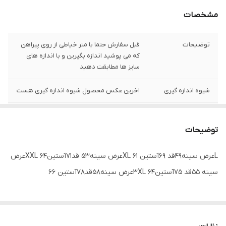
مشخصات
توضیحات
قبل سفارش حتما با متر خیاطی از روی پیراهن
که می پوشید اندازه بگیرین و با اندازه های
سایز ها مطابقت دهید
شیوه اندازه گیری
اخرین عکس محصول شیوه اندازه گیری هست
سایز L
عرض سینه 49 سانت،عرض کمر 48 سانت ، طول
آستین62 سانت ، طول لباس 73سانت
توضیحات
سایز XXL
عرض سینه 53 سانت،عرض کمر 51 سانت ، طول
Lعرض سینه49قد 69آستین 61 XLعرض سینه53 قد71آستین64 XXLعرض
آستین 63 سانت ، طول لباس 76 سانت
سینه 55قد 75آستین64 3XLعرض سینه58قد78آستین 66